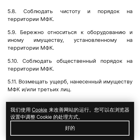
5.8. Соблюдать чистоту и порядок на
территории МФК.
5.9. Бережно относиться к оборудованию и
иному имуществу, установленному на
территории МФК.
5.10. Соблюдать общественный порядок на
территории МФК.
5.11. Возмещать ущерб, нанесенный имуществу
МФК и/или третьих лиц.
6. Посетитель вправе.
我们使用
Cookie
来改善网站的运行。您可以在浏览器
设置中调整 Cookie 的处理方式。
6.1. Получать полную информацию о режиме
好的
работы МФК, Администрации, отдельных